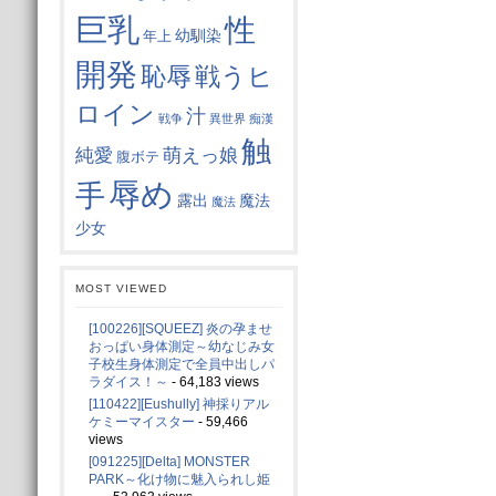
巨乳
性
幼馴染
年上
開発
戦うヒ
恥辱
ロイン
汁
戦争
異世界
痴漢
触
純愛
萌えっ娘
腹ボテ
辱め
手
魔法
露出
魔法
少女
MOST VIEWED
[100226][SQUEEZ] 炎の孕ませ
おっぱい身体測定～幼なじみ女
子校生身体測定で全員中出しパ
ラダイス！～
- 64,183 views
[110422][Eushully] 神採りアル
ケミーマイスター
- 59,466
views
[091225][Delta] MONSTER
PARK～化け物に魅入られし姫