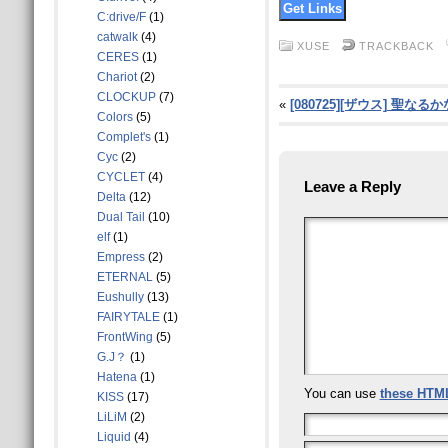
C:drive/F
(1)
catwalk
(4)
XUSE
TRACKBACK
CERES
(1)
Chariot
(2)
CLOCKUP
(7)
«
[080725][ザウス] 聖
Colors
(5)
Complet's
(1)
Cyc
(2)
CYCLET
(4)
Leave a Reply
Delta
(12)
Dual Tail
(10)
elf
(1)
Empress
(2)
ETERNAL
(5)
Eushully
(13)
FAIRYTALE
(1)
FrontWing
(5)
G.J？
(1)
Hatena
(1)
You can use
these HTM
KISS
(17)
LiLiM
(2)
Liquid
(4)