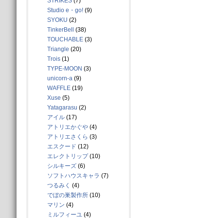
STRIKES
(7)
Studio e・go!
(9)
SYOKU
(2)
TinkerBell
(38)
TOUCHABLE
(3)
Triangle
(20)
Trois
(1)
TYPE-MOON
(3)
unicorn-a
(9)
WAFFLE
(19)
Xuse
(5)
Yatagarasu
(2)
アイル
(17)
アトリエかぐや
(4)
アトリエさくら
(3)
エスクード
(12)
エレクトリップ
(10)
シルキーズ
(6)
ソフトハウスキャラ
(7)
つるみく
(4)
でぼの巣製作所
(10)
マリン
(4)
ミルフィーユ
(4)