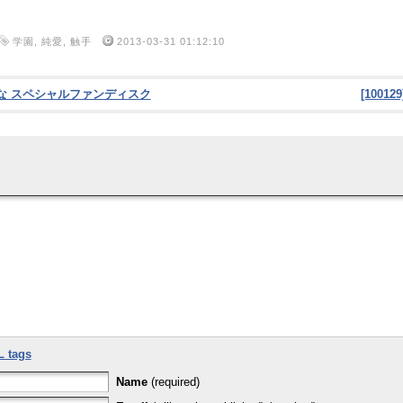
学園
,
純愛
,
触手
2013-03-31 01:12:10
なるかな スペシャルファンディスク
[100
L tags
Name
(required)