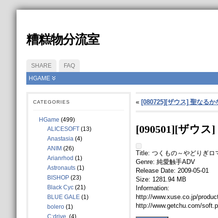
糟糕物分流室
SHARE
FAQ
HGAME
«
[080725][ザウス] 聖
CATEGORIES
HGame
(499)
[090501][
ALICESOFT
(13)
Anastasia
(4)
ANIM
(26)
Title: つくもの～やどりぎ
Arianrhod
(1)
Genre: 純愛触手ADV
Astronauts
(1)
Release Date: 2009-05-01
BISHOP
(23)
Size: 1281.94 MB
Black Cyc
(21)
Information:
http://www.xuse.co.jp/produc
BLUE GALE
(1)
http://www.getchu.com/soft.
bolero
(1)
C:drive.
(4)