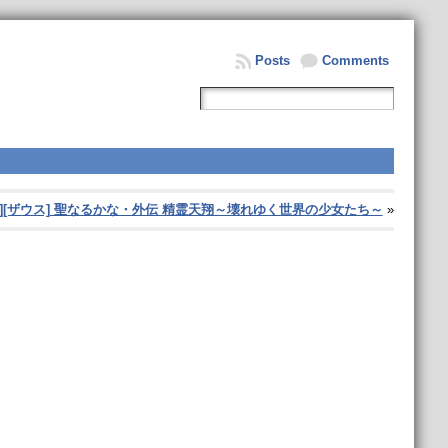
Posts
Comments
129][ザウス] 聖なるかな・外伝 精霊天翔～壊れゆく世界の少女たち～
»