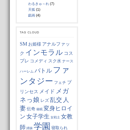
わるきゅ～れ
(7)
天狐
(1)
戯画
(4)
TAG CLOUD
SM
お姫様
アナルファッ
インモラル
コス
ク
プレ
スク水
コメディ
ナース
ファ
バトル
ハーレム
ンタジー
プ
フェチ
メガ
メイド
リンセス
ネっ娘
乱交
人
レズ
妻
変身ヒロイ
伝奇
催眠
女子学生
ン
女教
女戦士
学園
師
寝取られ
姉妹