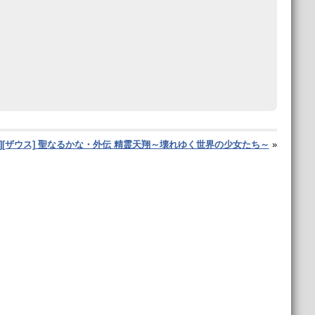
129][ザウス] 聖なるかな・外伝 精霊天翔～壊れゆく世界の少女たち～
»