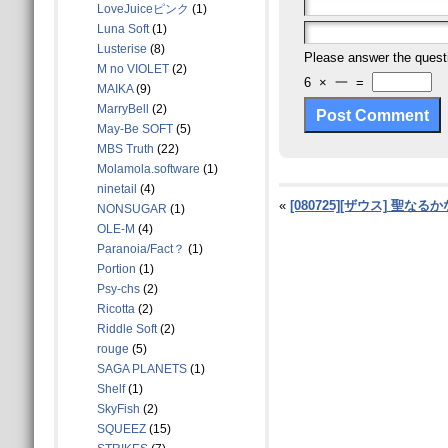
LoveJuiceピンク
(1)
Luna Soft
(1)
Lusterise
(8)
Please answer the quest
M no VIOLET
(2)
6
×
一
=
MAIKA
(9)
MarryBell
(2)
May-Be SOFT
(5)
MBS Truth
(22)
Molamola.software
(1)
ninetail
(4)
«
[080725][ザウス] 聖
NONSUGAR
(1)
OLE-M
(4)
Paranoia/Fact？
(1)
Portion
(1)
Psy-chs
(2)
Ricotta
(2)
Riddle Soft
(2)
rouge
(5)
SAGA PLANETS
(1)
Shelf
(1)
SkyFish
(2)
SQUEEZ
(15)