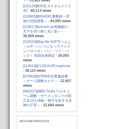
～
- 53,963 views
[110128][KISS] カスタムメイド
3D
- 46,213 views
[110805][BISHOP] 裏教師～背
徳の淫悦授業～
- 44,085 views
[110617][unicorn-a] 戦極姫3～
天下を切り裂く光と影～
-
39,909 views
[110520][May-Be SOFT] へんし
～ん!!!～パンツになってクンク
ンペロペロ～ パン・ツー・パ
ック！ 初回生産限定
- 39,093
views
[110624][CLOCKUP] euphoria
- 38,110 views
[070928][STRIKES] 夜姦診療
～ナース調教カルテ～
- 32,807
views
[090327][MBS Truth] ワルキュ
ーレ調教・ザーメンタンクの戦
乙女10人姉妹～精子を欲する女
神の子宮～
- 32,684 views
NEIGHBORHOODS