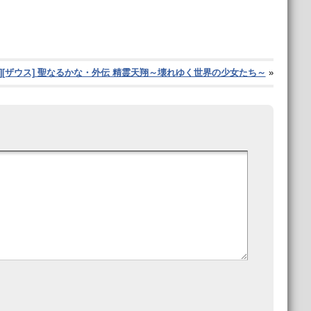
129][ザウス] 聖なるかな・外伝 精霊天翔～壊れゆく世界の少女たち～
»