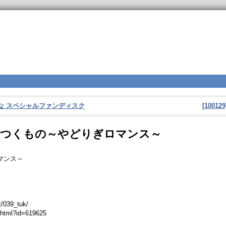
なるかな スペシャルファンディスク
[100
ザウス] つくもの～やどりぎロマンス～
ロマンス～
t/039_tuk/
phtml?id=619625